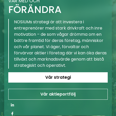
VAR MED OCH
VA
FÖRÄNDRA
F
NOSIUMs strategi är att investera i
e
entreprenörer med stark drivkraft och inre
n
motivation – de som vågar drömma om en
or
bättre framtid för deras företag, människor
och vår planet. Vi äger, förvaltar och
eras
förvärvar aktier i företag där vi kan öka deras
tå
tillväxt och marknadsvärde genom att bistå
strategiskt och operativt.
Vår strategi
Vår aktieportfölj