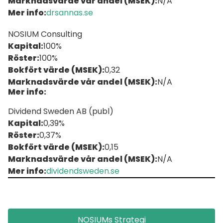
Marknadsvärde vår andel (MSEK):
N/A
Mer info:
drsannas.se
NOSIUM Consulting
Kapital:
100%
Röster:
100%
Bokfört värde (MSEK):
0,32
Marknadsvärde vår andel (MSEK):
N/A
Mer info:
Dividend Sweden AB (publ)
Kapital:
0,39%
Röster:
0,37%
Bokfört värde (MSEK):
0,15
Marknadsvärde vår andel (MSEK):
N/A
Mer info:
dividendsweden.se
NOSIUMs Strategi