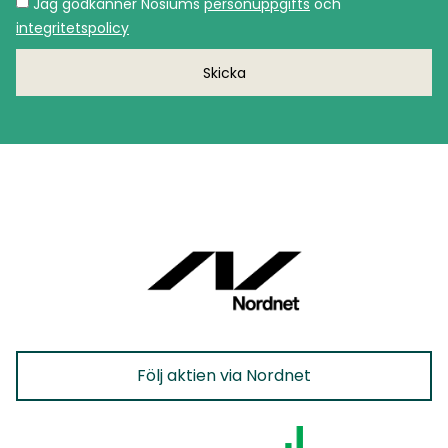
Jag godkänner Nosiums
personuppgifts
och
integritetspolicy
Skicka
Följ aktien via Nordnet