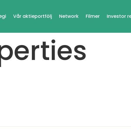
egi
Vår aktieportfölj
Network
Filmer
Investor r
perties