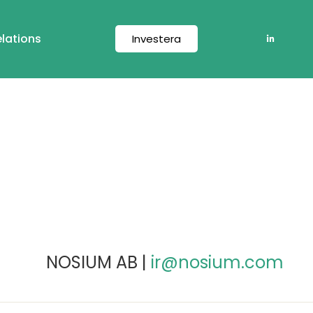
elations
Investera
NOSIUM AB |
ir@nosium.com