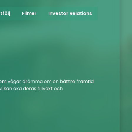
tfölj
Filmer
Investor Relations
VAR ME
FÖ
de som vågar drömma om en bättre framtid
NOSIUMs s
vi kan öka deras tillväxt och
för deras 
marknadsv
Vår st