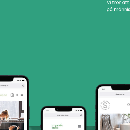
Vi tror at
på männis