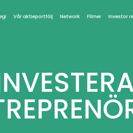
egi
Vår aktieportfölj
Network
Filmer
Investor r
 INVESTERA
TREPRENÖ