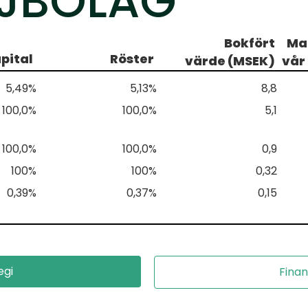
JBOLAG
Bokfört
Ma
pital
Röster
värde (MSEK)
vår
5,49%
5,13%
8,8
100,0%
100,0%
5,1
100,0%
100,0%
0,9
100%
100%
0,32
0,39%
0,37%
0,15
egi
Finan