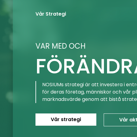
Vår Strategi
VAR MED OCH
FÖRÄNDR
tre framtid
NOSIUMs strategi är att investera i en
för deras företag, människor och vår pla
marknadsvärde genom att bistå strateg
Vår strategi
Vår akt