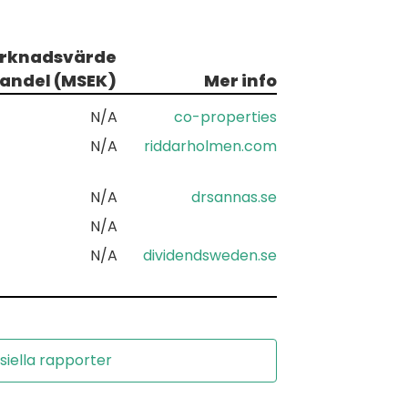
rknadsvärde
 andel (MSEK)
Mer info
N/A
co-properties
N/A
riddarholmen.com
N/A
drsannas.se
N/A
N/A
dividendsweden.se
siella rapporter