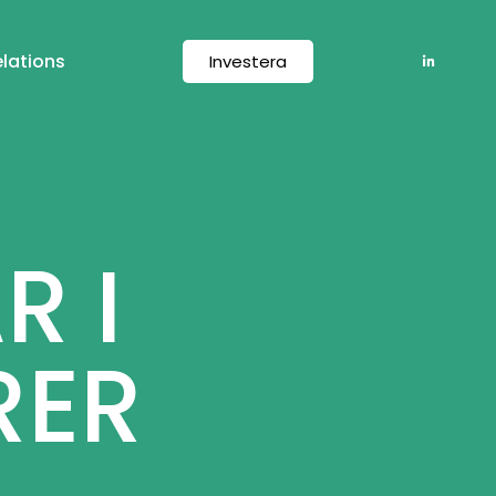
elations
Investera
R I
RER