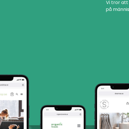
Vi tror at
på männis