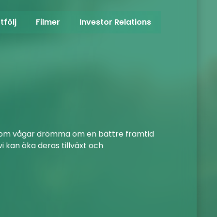
tfölj
Filmer
Investor Relations
VAR ME
FÖ
de som vågar drömma om en bättre framtid
NOSIUMs s
vi kan öka deras tillväxt och
för deras 
marknadsv
Vår st