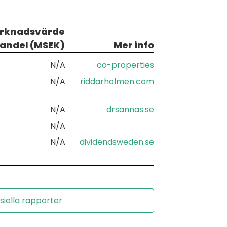
rknadsvärde
 andel (MSEK)
Mer info
N/A
co-properties
N/A
riddarholmen.com
N/A
drsannas.se
N/A
N/A
dividendsweden.se
siella rapporter