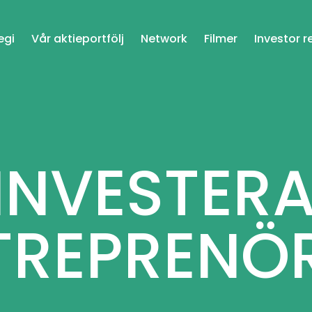
egi
Vår aktieportfölj
Network
Filmer
Investor r
 INVESTERA
TREPRENÖ