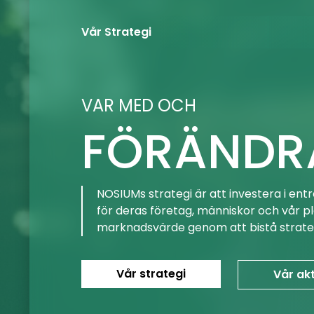
Vår Strategi
VAR MED OCH
FÖRÄNDR
tre framtid
NOSIUMs strategi är att investera i en
för deras företag, människor och vår pla
marknadsvärde genom att bistå strateg
Vår strategi
Vår akt