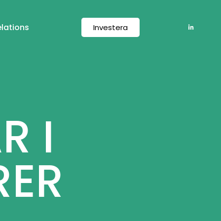
elations
Investera
R I
RER