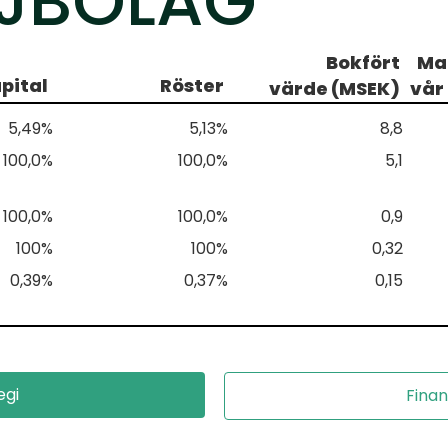
JBOLAG
Bokfört
Ma
pital
Röster
värde (MSEK)
vår
5,49%
5,13%
8,8
100,0%
100,0%
5,1
100,0%
100,0%
0,9
100%
100%
0,32
0,39%
0,37%
0,15
egi
Finan