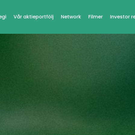
egi
Vår aktieportfölj
Network
Filmer
Investor r