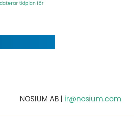
aterar tidplan för
NOSIUM AB |
ir@nosium.com