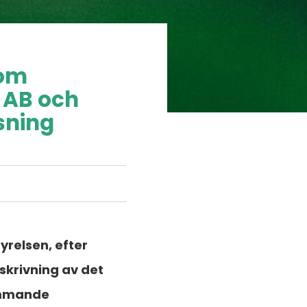
 om
 AB och
sning
yrelsen, efter
krivning av det
ommande