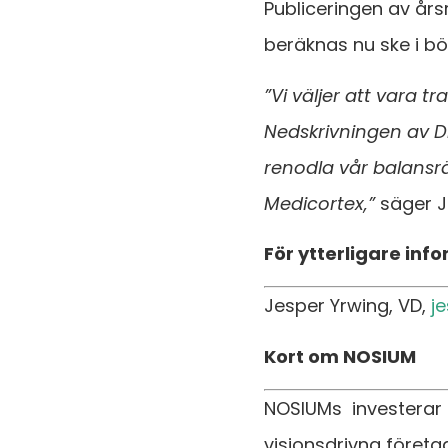
Publiceringen av år
beräknas nu ske i bö
”Vi väljer att vara 
Nedskrivningen av Dr 
renodla vår balans
Medicortex,”
säger J
För ytterligare inf
Jesper Yrwing, VD,
j
Kort om NOSIUM
NOSIUMs investerar i
visionsdrivna företa