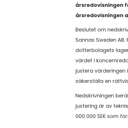
årsredovisningen 
årsredovisningen at
Beslutet om nedskri
Sannas Sweden AB. F
dotterbolagets lager
värdet i koncernredo
justera värderingen 
säkerställa en rättvi
Nedskrivningen berä
justering är av tekni
000 000 SEK som förs