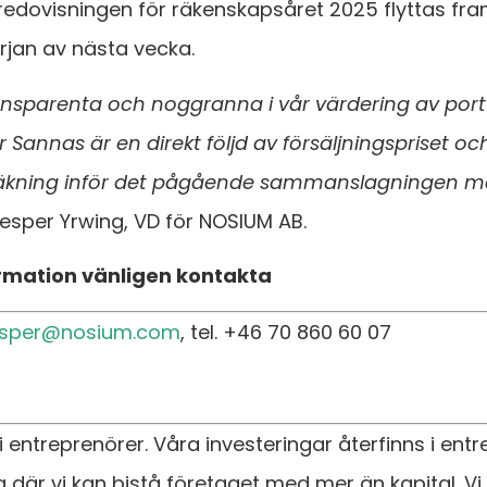
sredovisningen för räkenskapsåret 2025 flyttas fr
rjan av nästa vecka.
transparenta och noggranna i vår värdering av port
Sannas är en direkt följd av försäljningspriset och 
räkning inför det pågående sammanslagningen 
esper Yrwing, VD för NOSIUM AB.
ormation vänligen kontakta
esper@nosium.com
, tel. +46 70 860 60 07
 entreprenörer. Våra investeringar återfinns i ent
g där vi kan bistå företaget med mer än kapital. Vi