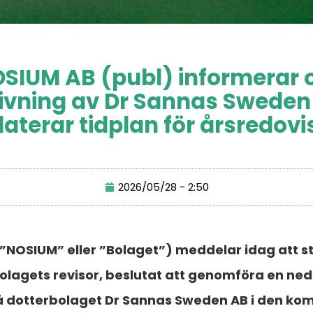
SIUM AB (publ) informerar
ivning av Dr Sannas Sweden
aterar tidplan för årsredovi
2026/05/28 - 2:50
”NOSIUM” eller ”Bolaget”) meddelar idag att st
gets revisor, beslutat att genomföra en neds
å dotterbolaget Dr Sannas Sweden AB i den k