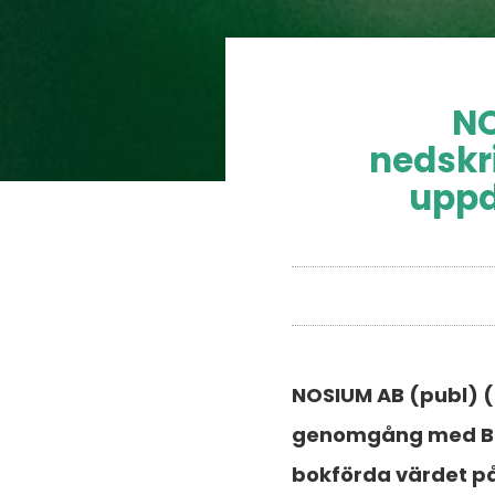
NO
nedskr
uppd
NOSIUM AB (publ) (
genomgång med Bola
bokförda värdet p