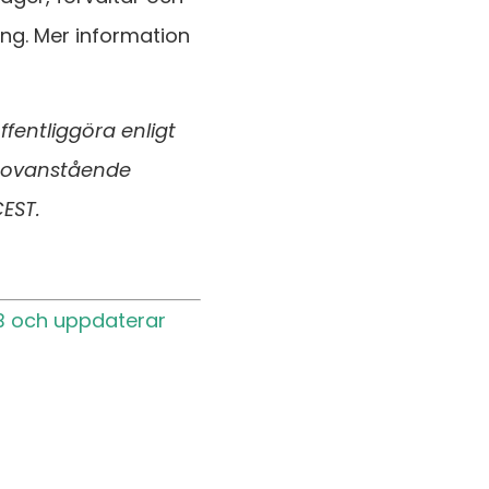
ling. Mer information
fentliggöra enligt
 ovanstående
CEST.
B och uppdaterar