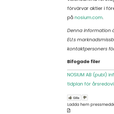
förvärvar aktier i fö
på
nosium.com
.
Denna information ä
EU:s marknadsmissb
kontaktpersoners för
Bifogade filer
NOSIUM AB (publ) in
tidplan för årsredov
Gilla
Ladda hem pressmedde