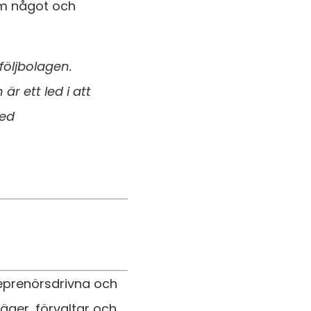
am något och
följbolagen.
är ett led i att
med
reprenörsdrivna och
 äger, förvaltar och